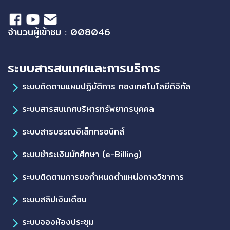
จำนวนผู้เข้าชม : 008046
ระบบสารสนเทศและการบริการ
ระบบติดตามแผนปฏิบัติการ กองเทคโนโลยีดิจิทัล
ระบบสารสนเทศบริหารทรัพยากรบุคคล
ระบบสารบรรณอิเล็กทรอนิกส์
ระบบชำระเงินนักศึกษา (e-Billing)
ระบบติดตามการขอกำหนดตำแหน่งทางวิชาการ
ระบบสลิปเงินเดือน
ระบบจองห้องประชุม